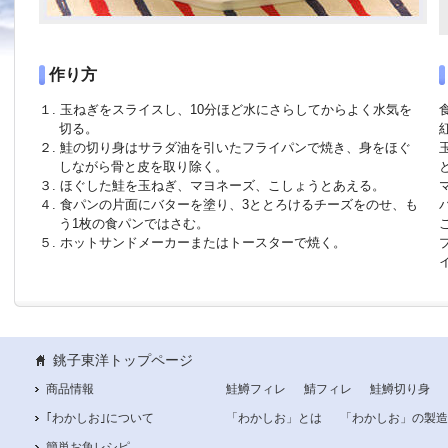
作り方
１.
玉ねぎをスライスし、10分ほど水にさらしてからよく水気を
切る。
２.
鮭の切り身はサラダ油を引いたフライパンで焼き、身をほぐ
しながら骨と皮を取り除く。
３.
ほぐした鮭を玉ねぎ、マヨネーズ、こしょうとあえる。
４.
食パンの片面にバターを塗り、3ととろけるチーズをのせ、も
う1枚の食パンではさむ。
５.
ホットサンドメーカーまたはトースターで焼く。
銚子東洋トップページ
商品情報
鮭鱒フィレ
鯖フィレ
鮭鱒切り身
｢わかしお｣について
「わかしお」とは
「わかしお」の製造
簡単お魚レシピ